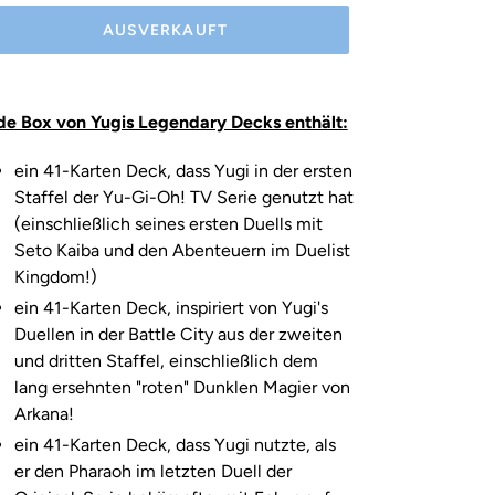
AUSVERKAUFT
odukt
d
de Box von Yugis Legendary Decks enthält:
m
renkorb
ein 41-Karten Deck, dass Yugi in der ersten
nzugefügt
Staffel der Yu-Gi-Oh! TV Serie genutzt hat
(einschließlich seines ersten Duells mit
Seto Kaiba und den Abenteuern im Duelist
Kingdom!)
ein 41-Karten Deck, inspiriert von Yugi's
Duellen in der Battle City aus der zweiten
und dritten Staffel, einschließlich dem
lang ersehnten "roten" Dunklen Magier von
Arkana!
ein 41-Karten Deck, dass Yugi nutzte, als
er den Pharaoh im letzten Duell der