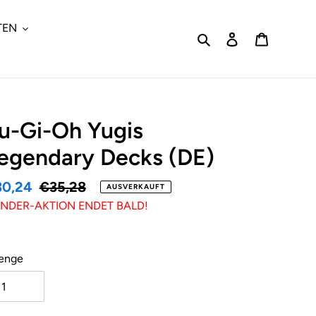
TEN
Suchen
Einloggen
Warenkor
u-Gi-Oh Yugis
egendary Decks (DE)
nderpreis
30,24
Normaler
€35,28
AUSVERKAUFT
NDER-AKTION ENDET BALD!
Preis
enge