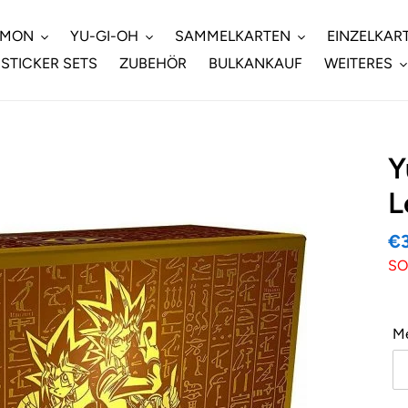
EMON
YU-GI-OH
SAMMELKARTEN
EINZELKAR
STICKER SETS
ZUBEHÖR
BULKANKAUF
WEITERES
Y
L
So
€
SO
M